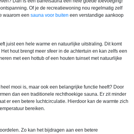
geven? Dan is een barrelsauna een hele goede toevoeging!
 ontspanning. Of je de recreatiewoning nou regelmatig zelf
s je waarom een
sauna voor buiten
een verstandige aankoop
t juist een hele warme en natuurlijke uitstraling. Dit komt
 Het hout brengt meer sfeer in de achtertuin en kan zelfs een
neren met een hottub of een houten tuinset met natuurlijke
 heel mooi is, maar ook een belangrijke functie heeft? Door
rmen dan een traditionele rechthoekige sauna. Er zit minder
aat er een betere luchtcirculatie. Hierdoor kan de warmte zich
temperatuur bereiken.
oordelen. Zo kan het bijdragen aan een betere