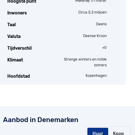
Møllehøj 171 meter
Hoogste punt
Circa 5,3 miljoen
Inwoners
Deens
Taal
Deense Kroon
Valuta
+0
Tijdverschil
Strenge winters en milde
Klimaat
zomers
Kopenhagen
Hoofdstad
Aanbod in Denemarken
Huur
Koop