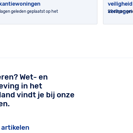
kantiewoningen
veilighei
verhogen
dagen geleden geplaatst op het
22 dagen gel
ren? Wet- en
eving in het
land vindt je bij onze
en.
 artikelen