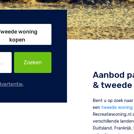
Tweede woning
kopen
Aanbod pa
& tweede
dvertentie
.
Bent u op zoek naa
een
tweede woning 
Recreatiewoning.nl a
verschillende landen
Duitsland, Frankrijk