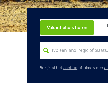
Vakantiehuis huren
Bekijk al het
aanbod
of plaats een
a