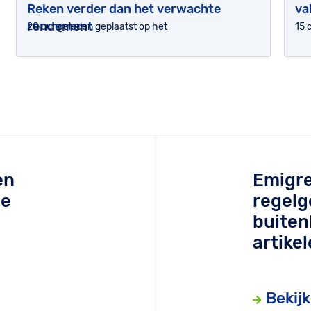
Reken verder dan het verwachte
va
rendement
20 uur geleden geplaatst op het
15 
en
Emigre
de
regelg
buiten
artikel
Bekijk