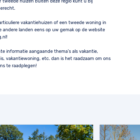
 tweede huizen buiten deze regio kunt u bij
terecht.
articuliere vakantiehuizen of een tweede woning in
se andere landen eens op uw gemak op de website
.nl!
nte informatie aangaande thema's als vakantie,
is, vakantiewoning, etc. dan is het raadzaam om ons
ns te raadplegen!