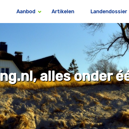
Aanbod
Artikelen
Landendossier
g.nl, alles onder é