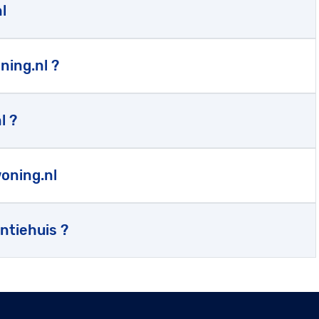
l
ning.nl ?
l ?
oning.nl
ntiehuis ?