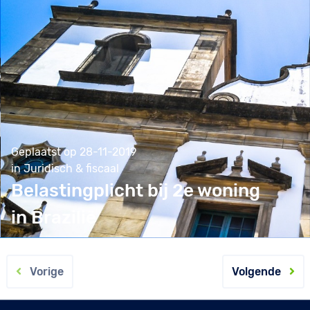
Geplaatst op 28-11-2019
in Juridisch & fiscaal
Belastingplicht bij 2e woning
in Brazilië
Vorige
Volgende