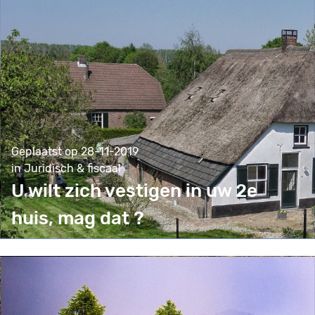
Geplaatst op 28-11-2019
in Juridisch & fiscaal
U wilt zich vestigen in uw 2e
huis, mag dat ?