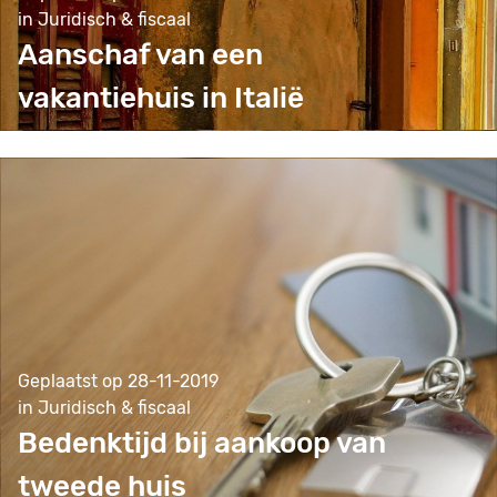
in Juridisch & fiscaal
Aanschaf van een
vakantiehuis in Italië
Geplaatst op 28-11-2019
in Juridisch & fiscaal
Bedenktijd bij aankoop van
tweede huis