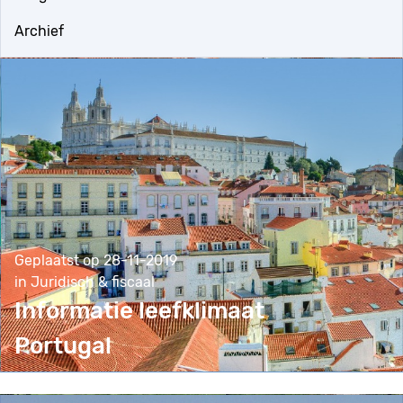
Archief
Geplaatst op 28-11-2019
in Juridisch & fiscaal
Informatie leefklimaat
Portugal