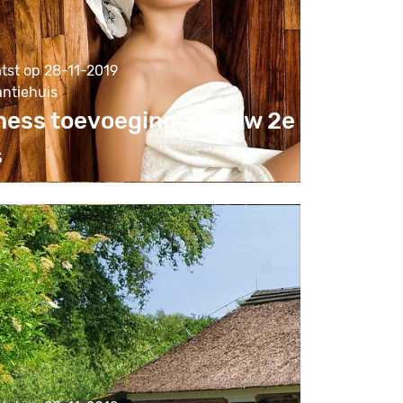
tst op 28-11-2019
antiehuis
ness toevoeging aan uw 2e
s