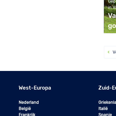
Gep
in V
Va
go
Vo
West-Europa
Zuid-E
Nederland
Griekenl
België
Italië
Frankrijk
Spanje