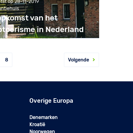
tst op 28-11-2019
antiehuis
opkomst van het
otoerisme in Nederland
8
Volgende
Overige Europa
Denemarken
Kroatië
Noorwegen