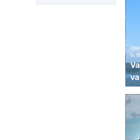
Gep
in V
Va
va