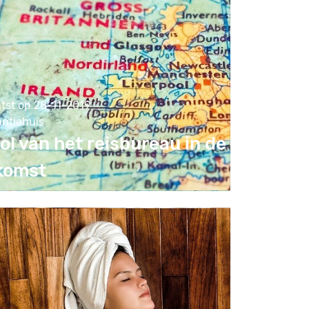
tst op 28-11-2019
antiehuis
ol van het reisbureau in de
komst