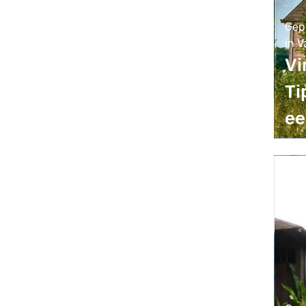
Gep
in V
Vi
Ti
ee