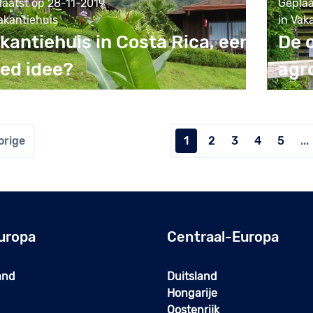
laatst op 28-11-2019
Geplaa
akantiehuis
in Vak
kantiehuis in Costa Rica, een
De 
ed idee?
agr
rige
2
3
4
5
...
1
uropa
Centraal-Europa
and
Duitsland
Hongarije
Oostenrijk