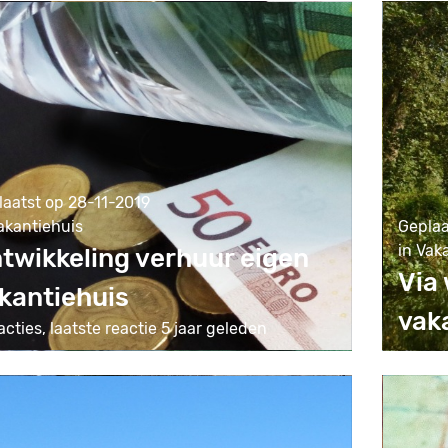
laatst op 28-11-2019
akantiehuis
Geplaa
in Vak
twikkeling verhuur eigen
Via
kantiehuis
vak
acties, laatste reactie 5 jaar geleden