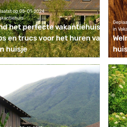
laatst op 05-01-2024
akantiehuis
Geplaa
nd het perfecte vakantiehuis:
in Vak
ps en trucs voor het huren van
Wel
n huisje
hui