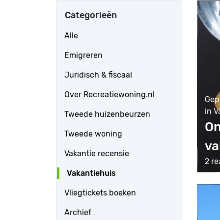
Categorieën
Alle
Emigreren
Juridisch & fiscaal
Over Recreatiewoning.nl
Gep
in V
Tweede huizenbeurzen
On
Tweede woning
va
Vakantie recensie
2 re
Vakantiehuis
Vliegtickets boeken
Archief