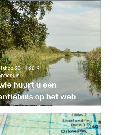
tst op 28-11-2019
antiehuis
 wie huurt u een
antiehuis op het web