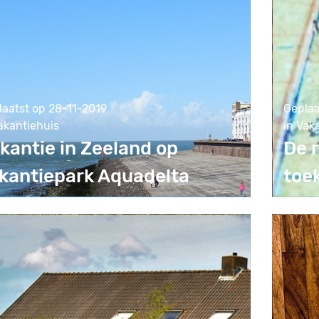
laatst op 28-11-2019
Geplaa
akantiehuis
in Vak
kantie in Zeeland op
De r
kantiepark Aquadelta
toe