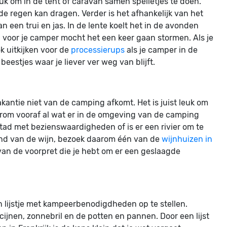
uk om in de tent of caravan samen spelletjes te doen.
de regen kan dragen. Verder is het afhankelijk van het
een trui en jas. In de lente koelt het in de avonden
 voor je camper mocht het een keer gaan stormen. Als je
k uitkijken voor de
processierups
als je camper in de
 beestjes waar je liever ver weg van blijft.
akantie niet van de camping afkomt. Het is juist leuk om
arom vooraf al wat er in de omgeving van de camping
n stad met bezienswaardigheden of is er een rivier om te
 land van de wijn, bezoek daarom één van de
wijnhuizen in
 van de voorpret die je hebt om er een geslaagde
n lijstje met kampeerbenodigdheden op te stellen.
ijnen, zonnebril en de potten en pannen. Door een lijst