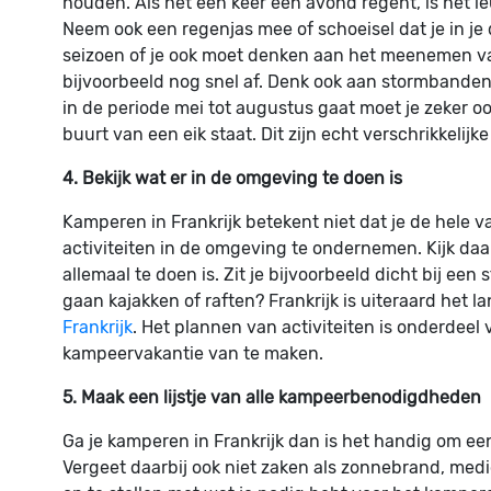
houden. Als het een keer een avond regent, is het le
Neem ook een regenjas mee of schoeisel dat je in je 
seizoen of je ook moet denken aan het meenemen van 
bijvoorbeeld nog snel af. Denk ook aan stormbanden
in de periode mei tot augustus gaat moet je zeker oo
buurt van een eik staat. Dit zijn echt verschrikkelijke
4. Bekijk wat er in de omgeving te doen is
Kamperen in Frankrijk betekent niet dat je de hele v
activiteiten in de omgeving te ondernemen. Kijk da
allemaal te doen is. Zit je bijvoorbeeld dicht bij ee
gaan kajakken of raften? Frankrijk is uiteraard het
Frankrijk
. Het plannen van activiteiten is onderdeel
kampeervakantie van te maken.
5. Maak een lijstje van alle kampeerbenodigdheden
Ga je kamperen in Frankrijk dan is het handig om ee
Vergeet daarbij ook niet zaken als zonnebrand, medic