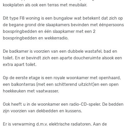
gevallen, kunt u uw persoonlijke route achter het park
kookplaten als ook een terras met meubilair.
uitzoeken om te gaan langlaufen.
Dit type F8 woning is een bungalow wat betekent dat zich op
Alle vakantiewoningen werden in 2005 stijlvol gerenoveerd. Zo
de begane grond drie slaapkamers bevinden met éénpersoons
bent u verzekerd van een complete en ontspannende
boxspringbedden en één slaapkamer met een 2
vakantie! Het Park biedt haar gasten de volgende faciliteiten:
boxspringbedden en wekkerradio.
receptie, brasserie La Sapiniere, tennisbanen, midgetgolf,
tafeltennis, speeltuinen, zwembad met apart babybad. Er is
De badkamer is voorzien van een dubbele wastafel, bad en
gratis wifi in het hele park beschikbaar.
toilet. En er bevindt zich een aparte doucheruimte alsook een
extra apart toilet.
Op de eerste etage is een royale woonkamer met openhaard,
een balkonterras (met een schitterend uitzicht)en een open
hoekkeuken met vaatwasser.
Ook heeft u in de woonkamer een radio-CD-speler. De bedden
zijn voorzien van dekbedden en kussens.
Er is verwarming d.m.v. elektrische radiatoren. Aan de