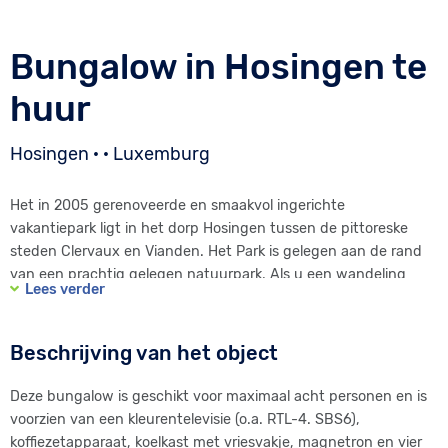
Bungalow in Hosingen te
huur
Hosingen · · Luxemburg
Het in 2005 gerenoveerde en smaakvol ingerichte
vakantiepark ligt in het dorp Hosingen tussen de pittoreske
steden Clervaux en Vianden. Het Park is gelegen aan de rand
van een prachtig gelegen natuurpark. Als u een wandeling
Lees verder
wilt maken, kunt u ondertussen de prachtige omgeving
bewonderen. Luxemburg wordt ook wel het groene hart van
Europa genoemd.
Beschrijving van het object
En dat is zeker geen toeval want het gebied kent prachtige
Deze bungalow is geschikt voor maximaal acht personen en is
rivieren en beken, bossen, wijngaarden en adembenemende
voorzien van een kleurentelevisie (o.a. RTL-4. SBS6),
landschappen. In de winter, wanneer er genoeg sneeuw is
koffiezetapparaat, koelkast met vriesvakje, magnetron en vier