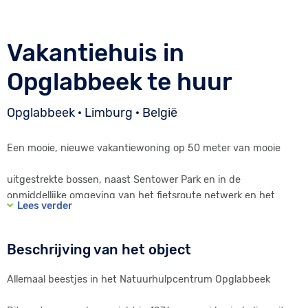
Vakantiehuis in
Opglabbeek te huur
Opglabbeek · Limburg · België
Een mooie, nieuwe vakantiewoning op 50 meter van mooie
uitgestrekte bossen, naast Sentower Park en in de
onmiddellijke omgeving van het fietsroute netwerk en het
Lees verder
Nationaal Park Hoge Kempen. Absolute rust gegarandeerd.
Heerlijke streekproducten.
Beschrijving van het object
Zeer kindvriendelijk. Trampoline aanwezig.
Allemaal beestjes in het Natuurhulpcentrum Opglabbeek
Opglabbeek biedt haar gasten de mogelijkheid zich te
ontspannen en te genieten van bos, beek en heide. Dit kan bij