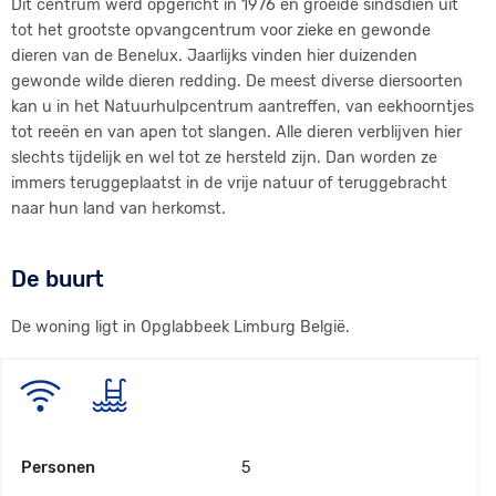
Dit centrum werd opgericht in 1976 en groeide sindsdien uit
voorkeur gebeuren met de fiets of al wandelend.
tot het grootste opvangcentrum voor zieke en gewonde
dieren van de Benelux. Jaarlijks vinden hier duizenden
Naast enkele historische gebouwen bezit onze gemeente nog
gewonde wilde dieren redding. De meest diverse diersoorten
een schat aan kleine monumenten, maar de belangrijkste
kan u in het Natuurhulpcentrum aantreffen, van eekhoorntjes
troef blijft toch het plaatselijk natuurschoon.
tot reeën en van apen tot slangen. Alle dieren verblijven hier
slechts tijdelijk en wel tot ze hersteld zijn. Dan worden ze
immers teruggeplaatst in de vrije natuur of teruggebracht
naar hun land van herkomst.
De buurt
De woning ligt in Opglabbeek Limburg België.
Personen
5