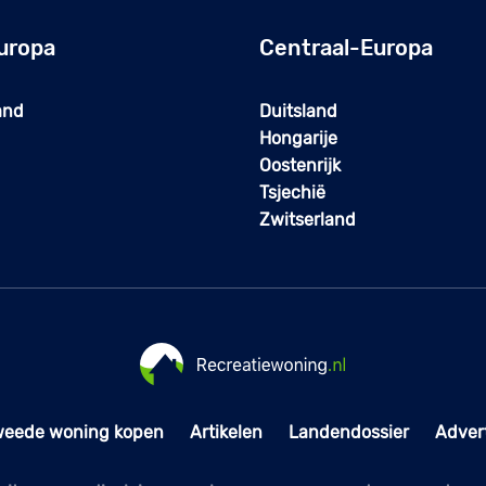
uropa
Centraal-Europa
and
Duitsland
Hongarije
Oostenrijk
Tsjechië
Zwitserland
weede woning kopen
Artikelen
Landendossier
Adver