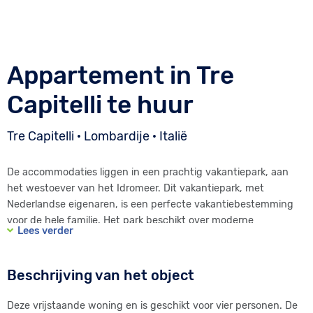
Appartement in Tre
Capitelli te huur
Tre Capitelli · Lombardije · Italië
De accommodaties liggen in een prachtig vakantiepark, aan
het westoever van het Idromeer. Dit vakantiepark, met
Nederlandse eigenaren, is een perfecte vakantiebestemming
voor de hele familie. Het park beschikt over moderne
Lees verder
appartementen, een uitstekend restaurant, een pizzeria, een
mini-markt, tennis- en tafeltennis faciliteiten. Bovendien
hebben de gasten beschikking over een groot zwembad
Beschrijving van het object
(20x10m). Hier vandaan heeft men een prachtig uitzicht over
de bergen en het meer. Het Idromeer is erg populair bij
Deze vrijstaande woning en is geschikt voor vier personen. De