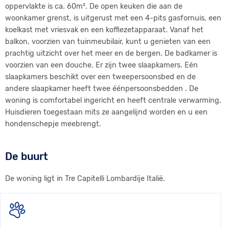
natuurliefhebbers en is de ideale bestemming voor degene die
oppervlakte is ca. 60m². De open keuken die aan de
op zoek zijn naar rust en ontspanning. Maar ook voor degene
woonkamer grenst, is uitgerust met een 4-pits gasfornuis, een
die graag mooie gebieden willen bezoeken is dit de perfecte
koelkast met vriesvak en een koffiezetapparaat. Vanaf het
vakantiebestemming.
balkon, voorzien van tuinmeubilair, kunt u genieten van een
prachtig uitzicht over het meer en de bergen. De badkamer is
Tijdens het hoogseizoen worden in het park wekelijks diverse,
voorzien van een douche. Er zijn twee slaapkamers. Eén
leuke activiteiten organiseert. Vanaf medio juni tot en met
slaapkamers beschikt over een tweepersoonsbed en de
medio september is er een surfschool waar ook surfplanken
andere slaapkamer heeft twee éénpersoonsbedden . De
gehuurd kunnen worden.
woning is comfortabel ingericht en heeft centrale verwarming.
Huisdieren toegestaan mits ze aangelijnd worden en u een
Kinderen, zowel beginner als ook gevorderden tot ca. 16 jaar
hondenschepje meebrengt.
kunnen aan georganiseerde bergwandelingen deelnemen. Ook
worden voor kinderen tot 12 jaar tennis-, voetbal-, volleybal-
De buurt
en tafeltennis wedstrijden georganiseerd. Andere activiteiten
zijn: zwemmen, klimmen, paragliding en kanoën.
De woning ligt in Tre Capitelli Lombardije Italië.