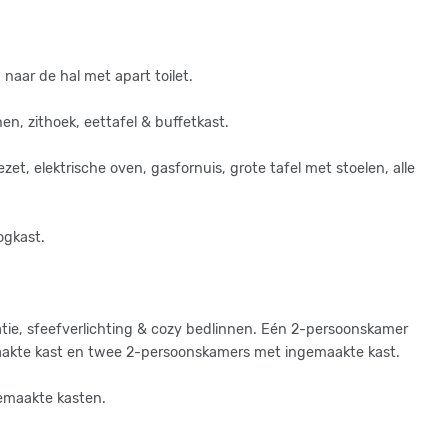
rein is volledig omheind.
at als vakantiewoning voor 2 t/m 10 personen en is netjes en
aar de hal met apart toilet.
, bedlinnen, servies. En wanneer u dat wenst, kunnen de website
n, zithoek, eettafel & buffetkast.
den bij verkoop.
et, elektrische oven, gasfornuis, grote tafel met stoelen, alle
ogkast.
tie, sfeefverlichting & cozy bedlinnen. Eén 2-persoonskamer
akte kast en twee 2-persoonskamers met ingemaakte kast.
emaakte kasten.