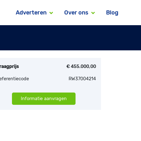
Adverteren
Over ons
Blog
raagprijs
€ 455.000,00
eferentiecode
RW37004214
Informatie aanvragen