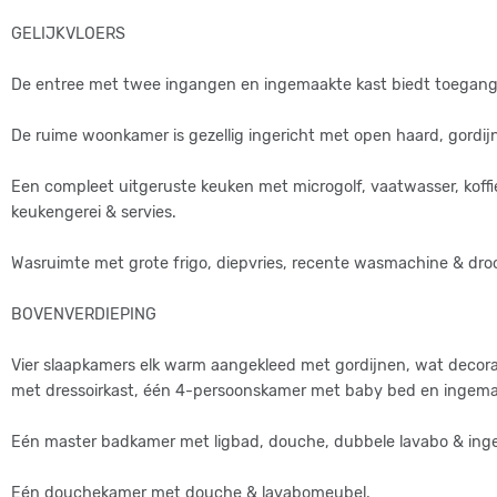
aangebouwd & werden het zwembad & de tuin aangelegd. Het ter
GELIJKVLOERS
De compleet uitgeruste woning wordt al 6 jaar succesvol uitgeba
sfeervol ingericht, met alle comfort voor gezinnen met kinderen.
De entree met twee ingangen en ingemaakte kast biedt toegang n
Onze vraagprijs is EXCLUSIEF de inrichting, meubilair, decoratie
De ruime woonkamer is gezellig ingericht met open haard, gordijne
& de Facebookpagina met positieve evaluaties overgedragen wor
Een compleet uitgeruste keuken met microgolf, vaatwasser, koffiez
https://www.facebook.com/MaisonRoquebeauresse/
keukengerei & servies.
Wasruimte met grote frigo, diepvries, recente wasmachine & dro
BOVENVERDIEPING
Vier slaapkamers elk warm aangekleed met gordijnen, wat decora
met dressoirkast, één 4-persoonskamer met baby bed en ingema
Eén master badkamer met ligbad, douche, dubbele lavabo & ing
Eén douchekamer met douche & lavabomeubel.