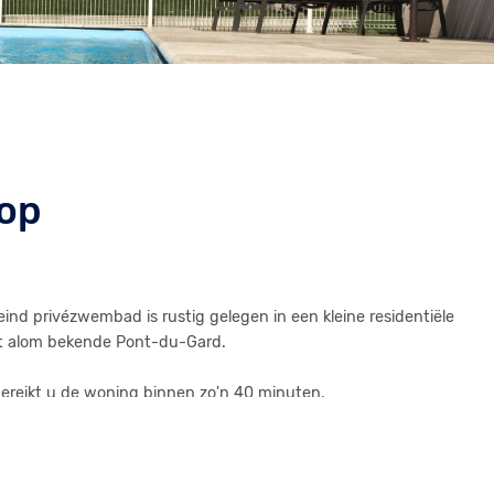
oop
eind privézwembad is rustig gelegen in een kleine residentiële
et alom bekende Pont-du-Gard.
 bereikt u de woning binnen zo'n 40 minuten.
edwerk ramen op de benedenverdieping, houten ronde balken
laapkamers. In 2012 werd de tweede badkamer ingericht, het afdak