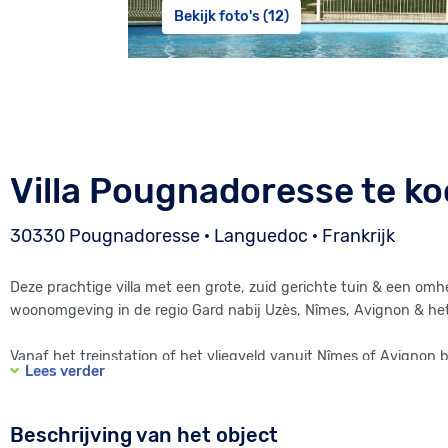
Bekijk foto's (12)
Villa Pougnadoresse te k
30330 Pougnadoresse · Languedoc · Frankrijk
Deze prachtige villa met een grote, zuid gerichte tuin & een omh
woonomgeving in de regio Gard nabij Uzès, Nîmes, Avignon & h
Vanaf het treinstation of het vliegveld vanuit Nîmes of Avignon
Lees verder
Het huis werd gebouwd in 2005 met duurzame materialen : sme
voor de plafond, een prachtige, unieke vloer, laminaat in alle s
Beschrijving van het object