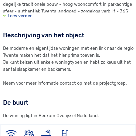
degelijke traditionele bouw - hoog wooncomfort in parkachtige
sfeer - authentiek Twents landgoed - zorgeloos verblijf - 365
Lees verder
dagen per jaar - geen verhuurverplichting
Je kunt dus kiezen om alleen zelf gebruik van je recreatiewoning
te maken en daarnaast kun je kiezen uit opties als volledige
Beschrijving van het object
verhuur of een combinatie van vruchtgebruik en verhuur.
De verhuurrendementen, etc. variëren uiteraard bij deze twee
De moderne en eigentijdse woningen met een link naar de regio
laatste opties.
Twente maken het dat het hier prima toeven is.
Je kunt keizen uit enkele woningtypen en hebt zo keus uit het
aantal slaapkamer en badkamers.
Neem voor meer informatie contact op met de projectgroep.
De buurt
De woning ligt in Beckum Overijssel Nederland.