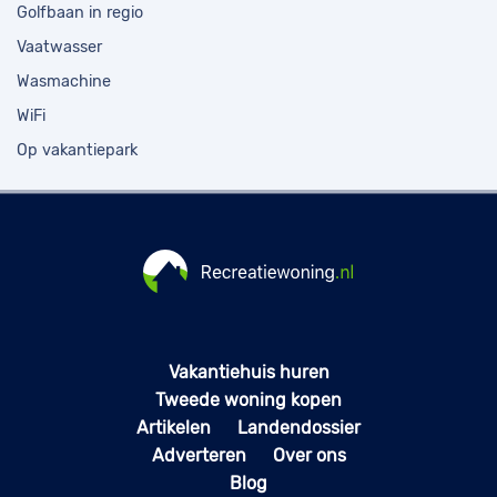
Golfbaan in regio
Vaatwasser
Wasmachine
WiFi
Op vakantiepark
Vakantiehuis huren
Tweede woning kopen
Artikelen
Landendossier
Adverteren
Over ons
Blog