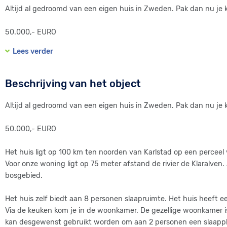
Altijd al gedroomd van een eigen huis in Zweden. Pak dan nu j
50.000,- EURO
Lees verder
Het huis ligt op 100 km ten noorden van Karlstad op een perceel
Voor onze woning ligt op 75 meter afstand de rivier de Klaralven. 
bosgebied.
Beschrijving van het object
Altijd al gedroomd van een eigen huis in Zweden. Pak dan nu j
50.000,- EURO
Het huis ligt op 100 km ten noorden van Karlstad op een perceel
Voor onze woning ligt op 75 meter afstand de rivier de Klaralven. 
bosgebied.
Het huis zelf biedt aan 8 personen slaapruimte. Het huis heeft e
Via de keuken kom je in de woonkamer. De gezellige woonkamer i
kan desgewenst gebruikt worden om aan 2 personen een slaapplek