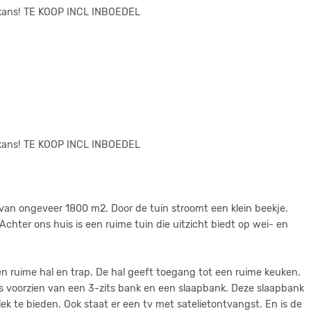
e kans! TE KOOP INCL INBOEDEL
 van ongeveer 1800 m2. Door de tuin stroomt een klein beekje.
Achter ons huis is een ruime tuin die uitzicht biedt op wei- en
e kans! TE KOOP INCL INBOEDEL
 van ongeveer 1800 m2. Door de tuin stroomt een klein beekje.
Achter ons huis is een ruime tuin die uitzicht biedt op wei- en
en ruime hal en trap. De hal geeft toegang tot een ruime keuken.
s voorzien van een 3-zits bank en een slaapbank. Deze slaapbank
 te bieden. Ook staat er een tv met satelietontvangst. En is de