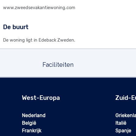
www.zweedsevakantiewoning.com
De buurt
De woning ligt in Edeback Zweden.
Faciliteiten
West-Europa
Zuid-E
Nederland
Griekenl
België
Italië
Frankrijk
Spanje