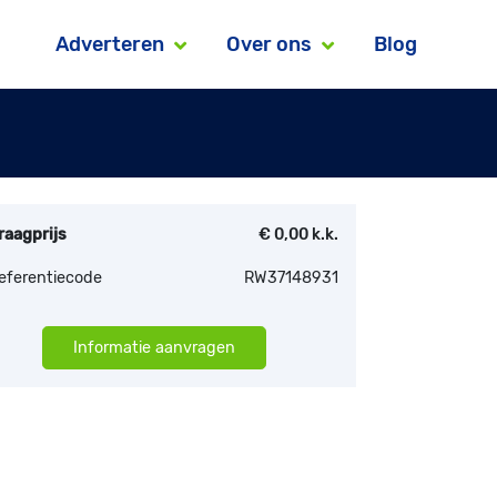
Adverteren
Over ons
Blog
raagprijs
€ 0,00 k.k.
eferentiecode
RW37148931
Informatie aanvragen