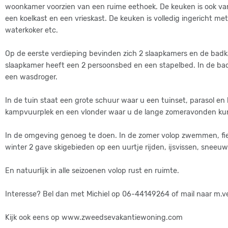
woonkamer voorzien van een ruime eethoek. De keuken is ook van
een koelkast en een vrieskast. De keuken is volledig ingericht m
waterkoker etc.
Op de eerste verdieping bevinden zich 2 slaapkamers en de bad
slaapkamer heeft een 2 persoonsbed en een stapelbed. In de ba
een wasdroger.
In de tuin staat een grote schuur waar u een tuinset, parasol en b
kampvuurplek en een vlonder waar u de lange zomeravonden ku
In de omgeving genoeg te doen. In de zomer volop zwemmen, fiet
winter 2 gave skigebieden op een uurtje rijden, ijsvissen, sneeuw
En natuurlijk in alle seizoenen volop rust en ruimte.
Interesse? Bel dan met Michiel op 06-44149264 of mail naar m.ve
Kijk ook eens op www.zweedsevakantiewoning.com