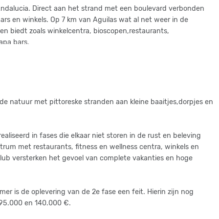
 Andalucia. Direct aan het strand met een boulevard verbonden
bars en winkels. Op 7 km van Aguilas wat al net weer in de
gen biedt zoals winkelcentra, bioscopen,restaurants,
apa bars.
de natuur met pittoreske stranden aan kleine baaitjes,dorpjes en
iseerd in fases die elkaar niet storen in de rust en beleving
rum met restaurants, fitness en wellness centra, winkels en
lub versterken het gevoel van complete vakanties en hoge
r is de oplevering van de 2e fase een feit. Hierin zijn nog
95.000 en 140.000 €.