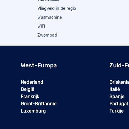
Vliegveld in de regio
Wasmachine
WiFi
Zwembad
West-Europa
Zuid-E
Nederland
Griekenl
België
Italië
Frankrijk
Spanje
Groot-Brittannië
Portugal
Luxemburg
Turkije