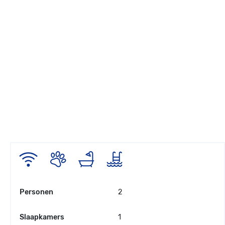
Personen
2
Slaapkamers
1