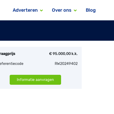
Adverteren
Over ons
Blog
raagprijs
€ 95.000,00 k.k.
eferentiecode
RW20249402
Informatie aanvragen