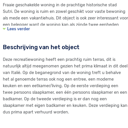
Fraaie geschakelde woning in de prachtige historische stad
Sutri. De woning is ruim en zowel geschikt voor vaste bewoning
als mede een vakantiehuis. Dit object is ook zeer interessant voor
een belegger want de woning kan als zijnde twee eenheden
Lees verder
verhuurd worden. Maar is dus ook ideaal om tijdens uw verblijf
gasten te ontvangen. Woning is energie zuinig door de prima
isolatie, dubbele beglazing, etcetra. Als u meer wilt weten kunt u
Beschrijving van het object
contact opnemen met de eigenaar. Doe dit bij voorkeur in het
Italiaans of Engels want de verkoper is afkomstig uit Italië.
Deze recreatiewoning heeft een prachtig ruim terras, dit is
natuurlijk altijd meegenomen gezien het prima klimaat in dit deel
van Italië. Op de beganegrond van de woning treft u behalve
het al genoemde terras ook nog een entree, een moderne
keuken en een eetkamer/living. Op de eerste verdieping een
twee persoons slaapkamer, een één persoons slaapkamer en een
badkamer. Op de tweede verdieping is er dan nog een
slaapkamer met eigen badkamer en keuken. Deze verdieping kan
dus prima apart verhuurd worden.