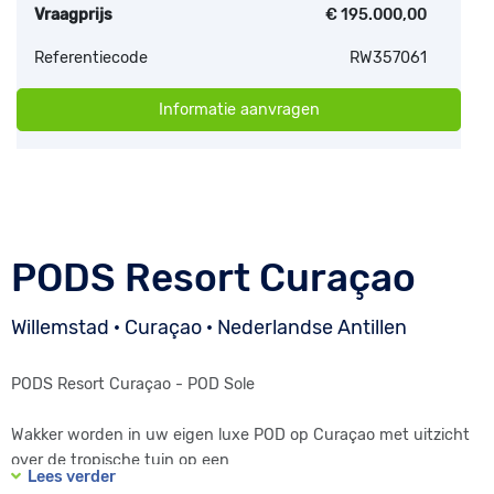
Vraagprijs
€ 195.000,00
Referentiecode
RW357061
Informatie aanvragen
PODS Resort Curaçao
Willemstad · Curaçao · Nederlandse Antillen
PODS Resort Curaçao - POD Sole
Wakker worden in uw eigen luxe POD op Curaçao met uitzicht
over de tropische tuin op een
Lees verder
resort met zwembaden, strand, restaurants en sportfaciliteiten?