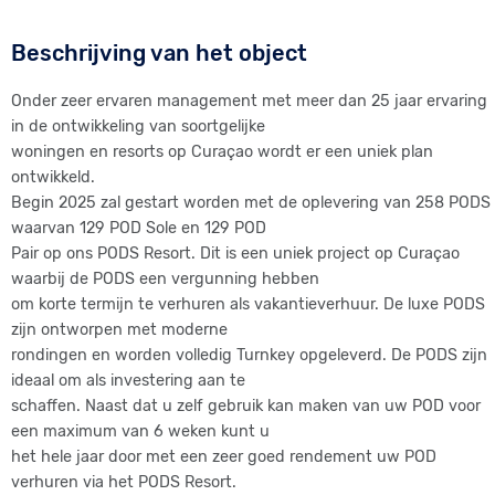
Maak gemiddeld 12%*netto
rendement op uw vermogen door toeristische verhuur met
Beschrijving van het object
totale ontzorging vanuit PODS
Resort. PODS Resort wordt ontwikkeld op de meest gewilde
Onder zeer ervaren management met meer dan 25 jaar ervaring
locatie van Curaçao, Jan Thiel.
in de ontwikkeling van soortgelijke
woningen en resorts op Curaçao wordt er een uniek plan
*bij een gemiddelde bezettingsgraad van 75% (huidige gem.
ontwikkeld.
bezettingsgraad op Curacao), hypothecaire financiering mogelijk
Begin 2025 zal gestart worden met de oplevering van 258 PODS
tot 50%, ROI gaat dan naar 16%.
waarvan 129 POD Sole en 129 POD
Pair op ons PODS Resort. Dit is een uniek project op Curaçao
waarbij de PODS een vergunning hebben
om korte termijn te verhuren als vakantieverhuur. De luxe PODS
zijn ontworpen met moderne
rondingen en worden volledig Turnkey opgeleverd. De PODS zijn
ideaal om als investering aan te
schaffen. Naast dat u zelf gebruik kan maken van uw POD voor
een maximum van 6 weken kunt u
het hele jaar door met een zeer goed rendement uw POD
verhuren via het PODS Resort.