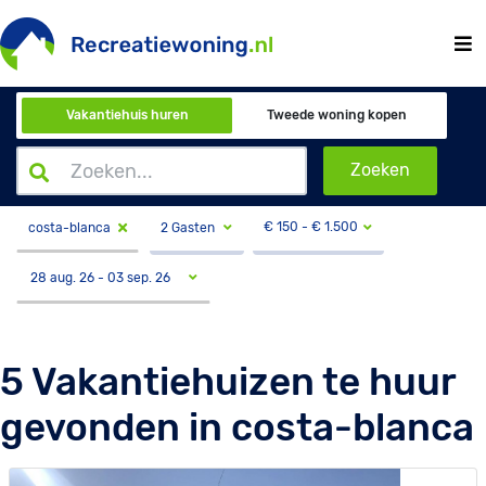
Vakantiehuis huren
Tweede woning kopen
Zoeken
€
150
- €
1.500
2 Gasten
costa-blanca
5 Vakantiehuizen te huur
gevonden in costa-blanca