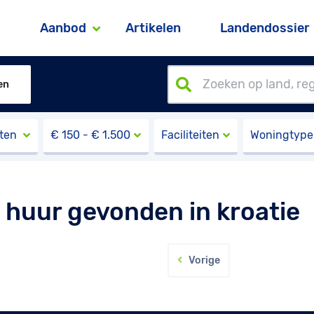
Aanbod
Artikelen
Landendossier
en
sten
€
150
- €
1.500
Faciliteiten
Woningtype
 huur gevonden in kroatie
Vorige