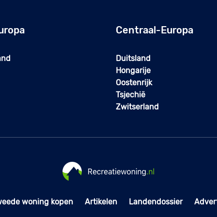
uropa
Centraal-Europa
and
Duitsland
Hongarije
Oostenrijk
Tsjechië
Zwitserland
weede woning kopen
Artikelen
Landendossier
Adver