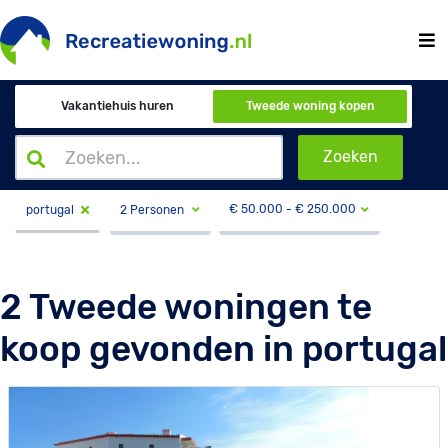
Vakantiehuis huren
Tweede woning kopen
Zoeken
€
50.000
- €
250.000
2 Personen
portugal
2 Tweede woningen te
koop gevonden in portugal