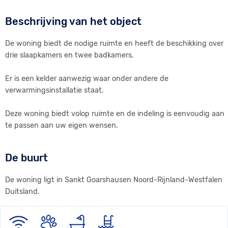
beleggingsoogpunt.
Beschrijving van het object
De woning dateert al van begin vorige eeuw. Er zijn in de
afgelopen decennia renovaties en verbouwingen doorgevoerd.
De woning biedt de nodige ruimte en heeft de beschikking over
drie slaapkamers en twee badkamers.
De verkoper komt uit Duitsland en u kunt met hem
communiceren middels de "contact opnemen" button aan de
Er is een kelder aanwezig waar onder andere de
rechterzijde.
verwarmingsinstallatie staat.
Deze woning biedt volop ruimte en de indeling is eenvoudig aan
te passen aan uw eigen wensen.
De buurt
De woning ligt in Sankt Goarshausen Noord-Rijnland-Westfalen
Duitsland.