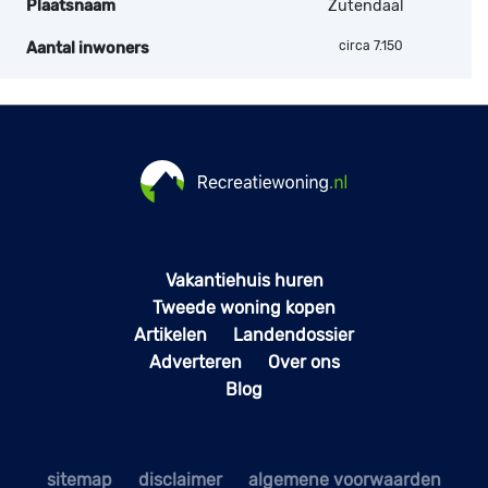
Plaatsnaam
Zutendaal
circa 7.150
Aantal inwoners
Vakantiehuis huren
Tweede woning kopen
Artikelen
Landendossier
Adverteren
Over ons
Blog
sitemap
disclaimer
algemene voorwaarden