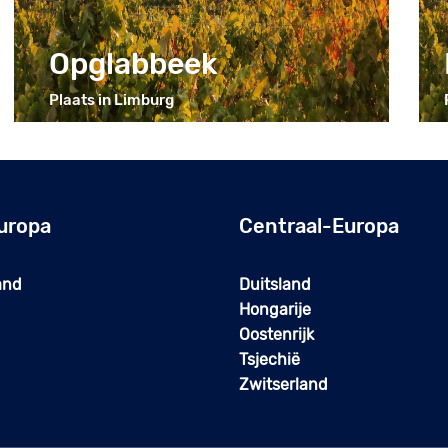
Opglabbeek
Plaats in Limburg
uropa
Centraal-Europa
and
Duitsland
Hongarije
Oostenrijk
Tsjechië
Zwitserland