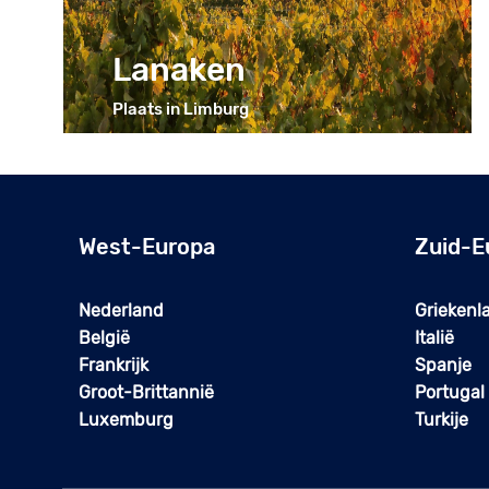
Lanaken
Plaats in Limburg
West-Europa
Zuid-E
Nederland
Griekenl
België
Italië
Frankrijk
Spanje
Groot-Brittannië
Portugal
Luxemburg
Turkije