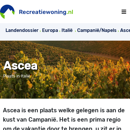
Landendossier
Europa
Italië
Campanië/Napels
Asc
Ascea
Plaats in Italië
Ascea is een plaats welke gelegen is aan de
kust van Campanië. Het is een prima regio
om de vakantie door te brengen, u zit er in