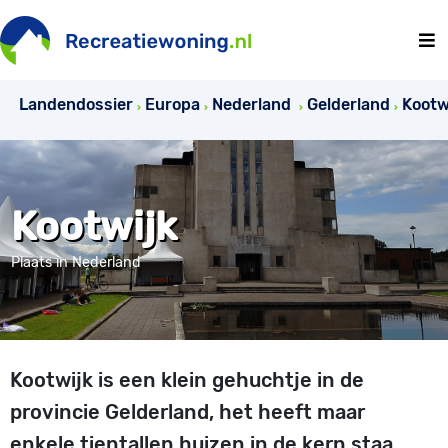
Landendossier
Europa
Nederland
Gelderland
Kootw
Kootwijk
Plaats in Nederland
Kootwijk is een klein gehuchtje in de
provincie Gelderland, het heeft maar
enkele tientallen huizen in de kern staa.