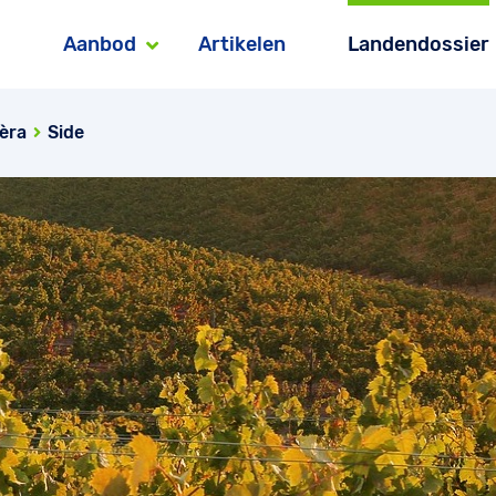
Aanbod
Artikelen
Landendossier
ièra
Side