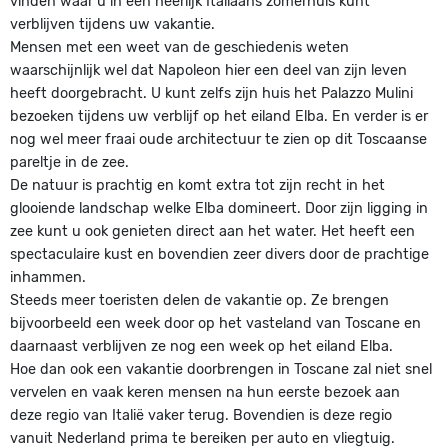
vinden waar u in een heerlijk Italiaans zomerhuis kunt
verblijven tijdens uw vakantie.
Mensen met een weet van de geschiedenis weten
waarschijnlijk wel dat Napoleon hier een deel van zijn leven
heeft doorgebracht. U kunt zelfs zijn huis het Palazzo Mulini
bezoeken tijdens uw verblijf op het eiland Elba. En verder is er
nog wel meer fraai oude architectuur te zien op dit Toscaanse
pareltje in de zee.
De natuur is prachtig en komt extra tot zijn recht in het
glooiende landschap welke Elba domineert. Door zijn ligging in
zee kunt u ook genieten direct aan het water. Het heeft een
spectaculaire kust en bovendien zeer divers door de prachtige
inhammen.
Steeds meer toeristen delen de vakantie op. Ze brengen
bijvoorbeeld een week door op het vasteland van Toscane en
daarnaast verblijven ze nog een week op het eiland Elba.
Hoe dan ook een vakantie doorbrengen in Toscane zal niet snel
vervelen en vaak keren mensen na hun eerste bezoek aan
deze regio van Italië vaker terug. Bovendien is deze regio
vanuit Nederland prima te bereiken per auto en vliegtuig.