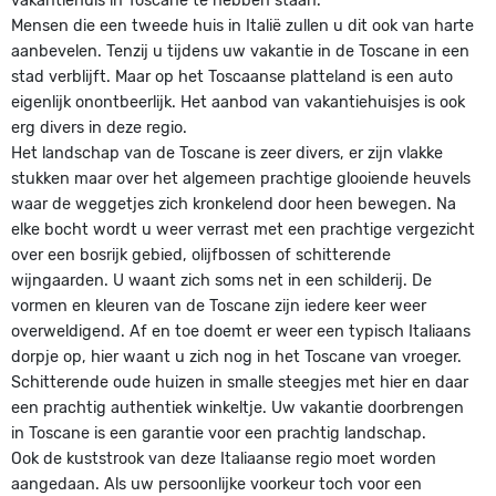
vakantiehuis in Toscane te hebben staan.
Mensen die een tweede huis in Italië zullen u dit ook van harte
aanbevelen. Tenzij u tijdens uw vakantie in de Toscane in een
stad verblijft. Maar op het Toscaanse platteland is een auto
eigenlijk onontbeerlijk. Het aanbod van vakantiehuisjes is ook
erg divers in deze regio.
Het landschap van de Toscane is zeer divers, er zijn vlakke
stukken maar over het algemeen prachtige glooiende heuvels
waar de weggetjes zich kronkelend door heen bewegen. Na
elke bocht wordt u weer verrast met een prachtige vergezicht
over een bosrijk gebied, olijfbossen of schitterende
wijngaarden. U waant zich soms net in een schilderij. De
vormen en kleuren van de Toscane zijn iedere keer weer
overweldigend. Af en toe doemt er weer een typisch Italiaans
dorpje op, hier waant u zich nog in het Toscane van vroeger.
Schitterende oude huizen in smalle steegjes met hier en daar
een prachtig authentiek winkeltje. Uw vakantie doorbrengen
in Toscane is een garantie voor een prachtig landschap.
Ook de kuststrook van deze Italiaanse regio moet worden
aangedaan. Als uw persoonlijke voorkeur toch voor een